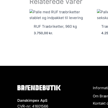
Relaterede varer
RUF Træbriketter, 960 kg
Træb
3.750,00
kr.
4.2
Informat
Om Bræn
Danskimpex ApS
Kontakt 
CVR-nr: 41601566