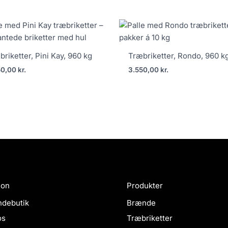
riketter, Pini Kay, 960 kg
Træbriketter, Rondo, 960 k
50,00
kr.
3.550,00
kr.
ion
Produkter
debutik
Brænde
os
Træbriketter