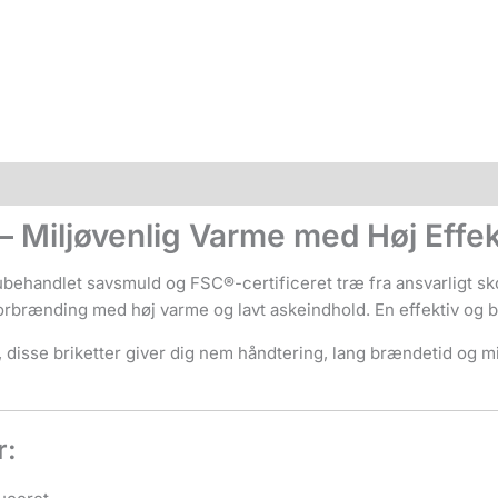
delser (0)
– Miljøvenlig Varme med Høj Effe
, ubehandlet savsmuld og FSC®-certificeret træ fra ansvarligt s
 forbrænding med høj varme og lavt askeindhold. En effektiv og
, disse briketter giver dig nem håndtering, lang brændetid og 
r: