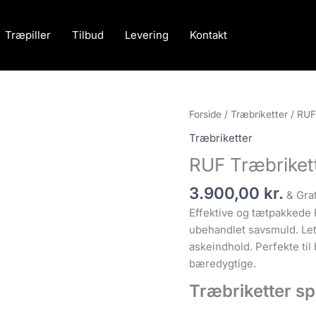
Træpiller
Tilbud
Levering
Kontakt
RUF
Forside
/
Træbriketter
/ RUF
Træbriketter,
Træbriketter
FSC®,
RUF Træbriket
960
kg
3.900,00
kr.
& Gra
antal
Effektive og tætpakkede R
ubehandlet savsmuld. Let 
askeindhold. Perfekte ti
bæredygtige.
Træbriketter sp