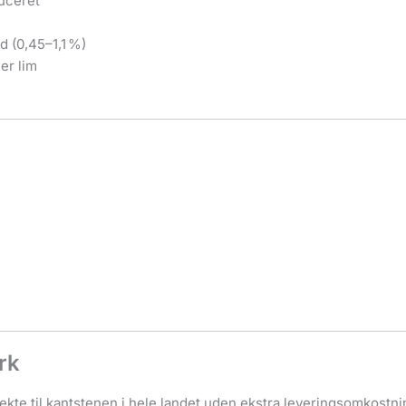
uceret
d (0,45–1,1 %)
ler lim
rk
irekte til kantstenen i hele landet uden ekstra leveringsomkost