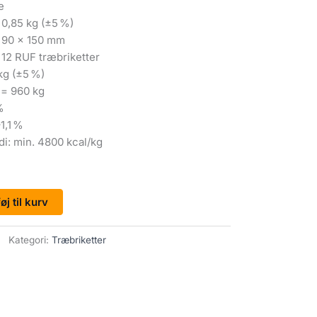
e
. 0,85 kg (±5 %)
× 90 × 150 mm
 12 RUF træbriketter
kg (±5 %)
 = 960 kg
%
1,1 %
i: min. 4800 kcal/kg
føj til kurv
Kategori:
Træbriketter