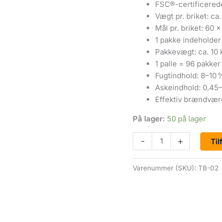
FSC®-certificered
Vægt pr. briket: ca
Mål pr. briket: 60 
1 pakke indeholder
Pakkevægt: ca. 10 
1 palle = 96 pakker
Fugtindhold: 8–10 
Askeindhold: 0,45–
Effektiv brændværd
På lager:
50 på lager
-
+
Til
Varenummer (SKU):
TB-02