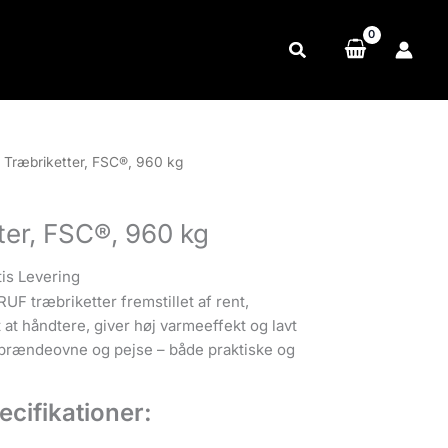
Søg
 Træbriketter, FSC®, 960 kg
ter, FSC®, 960 kg
tis Levering
UF træbriketter fremstillet af rent,
at håndtere, giver høj varmeeffekt og lavt
l brændeovne og pejse – både praktiske og
ecifikationer: