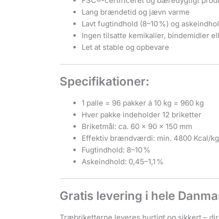
FSC®-certificeret og bæredygtigt prod
Lang brændetid og jævn varme
Lavt fugtindhold (8–10 %) og askeindhol
Ingen tilsatte kemikalier, bindemidler el
Let at stable og opbevare
Specifikationer:
1 palle = 96 pakker á 10 kg = 960 kg
Hver pakke indeholder 12 briketter
Briketmål: ca. 60 × 90 × 150 mm
Effektiv brændværdi: min. 4800 Kcal/kg
Fugtindhold: 8–10 %
Askeindhold: 0,45–1,1 %
Gratis levering i hele Danma
Træbriketterne leveres hurtigt og sikkert – d