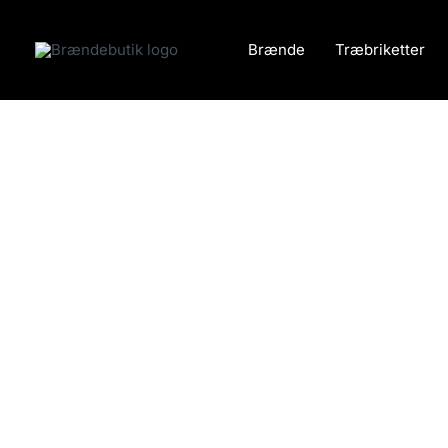
Gå
til
Brænde
Træbriketter
indholdet